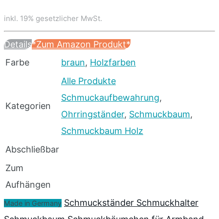
inkl. 19% gesetzlicher MwSt.
Details
*Zum Amazon Produkt*
Farbe
braun
,
Holzfarben
Alle Produkte
Schmuckaufbewahrung
,
Kategorien
Ohrringständer
,
Schmuckbaum
,
Schmuckbaum Holz
Abschließbar
Zum
Aufhängen
Schmuckständer Schmuckhalter
Made in Germany