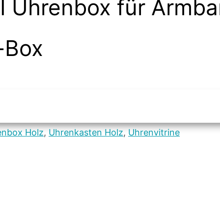
 Uhrenbox für Armba
-Box
enbox Holz
,
Uhrenkasten Holz
,
Uhrenvitrine