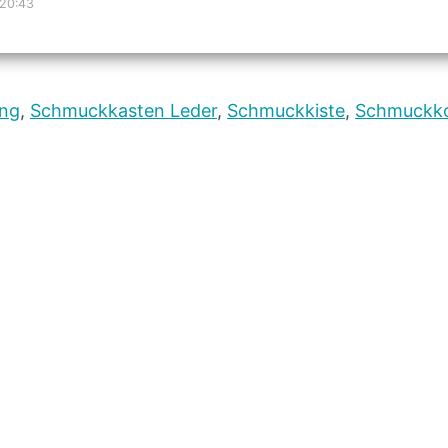
 20:43
ung
,
Schmuckkasten Leder
,
Schmuckkiste
,
Schmuckko