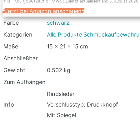
inkl. 19% gesetzlicher MwSt.
Zuletzt aktualisiert am: 5. August 2026
*Jetzt bei Amazon anschauen*
Farbe
schwarz
Kategorien
Alle Produkte Schmuckaufbewahr
Maße
15 x 21 x 15 cm
Abschließbar
Gewicht
0,502 kg
Zum Aufhängen
Rindsleder
Info
Verschlusstyp: Druckknopf
Mit Spiegel