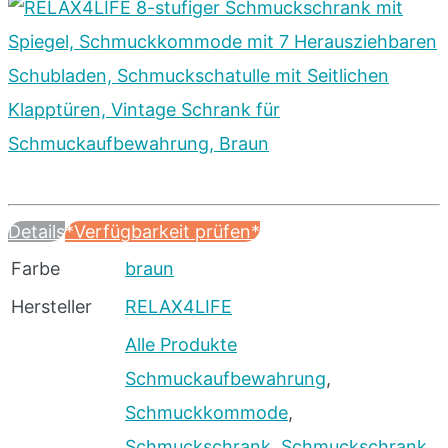
Details
*Verfügbarkeit prüfen*
Farbe
braun
Hersteller
RELAX4LIFE
Alle Produkte
Schmuckaufbewahrung
,
Schmuckkommode
,
Schmuckschrank
,
Schmuckschrank