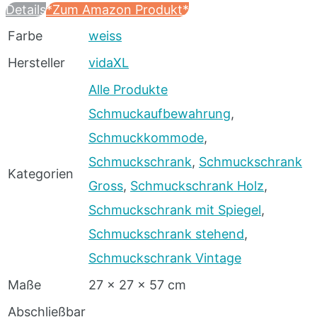
Details
*Zum Amazon Produkt*
Farbe
weiss
Hersteller
vidaXL
Alle Produkte
Schmuckaufbewahrung
,
Schmuckkommode
,
Schmuckschrank
,
Schmuckschrank
Kategorien
Gross
,
Schmuckschrank Holz
,
Schmuckschrank mit Spiegel
,
Schmuckschrank stehend
,
Schmuckschrank Vintage
Maße
27 x 27 x 57 cm
Abschließbar